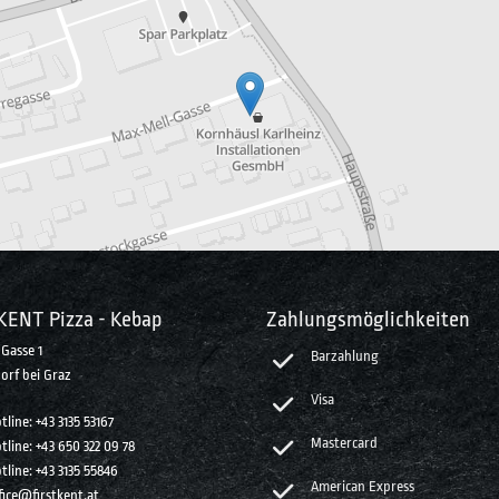
KENT Pizza - Kebap
Zahlungsmöglichkeiten
Gasse 1
Barzahlung
orf bei Graz
Visa
tline:
+43 3135 53167
Mastercard
tline:
+43 650 322 09 78
tline:
+43 3135 55846
American Express
fice@firstkent.at