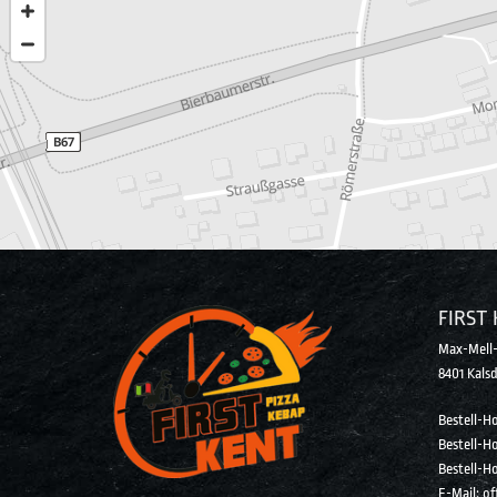
FIRST 
Max-Mell-
8401 Kalsd
Bestell-Ho
Bestell-Ho
Bestell-Ho
E-Mail:
of