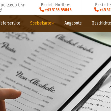
Bestell-Hotline:
Bestell-
:00-23:00 Uhr


g!
+43 3135 55846
+43 31
ieferservice
Speisekarte
Angebote
Geschichte