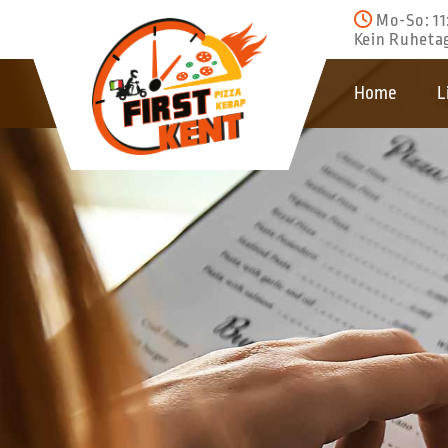

Mo-So: 11
Kein Ruheta
Home
L